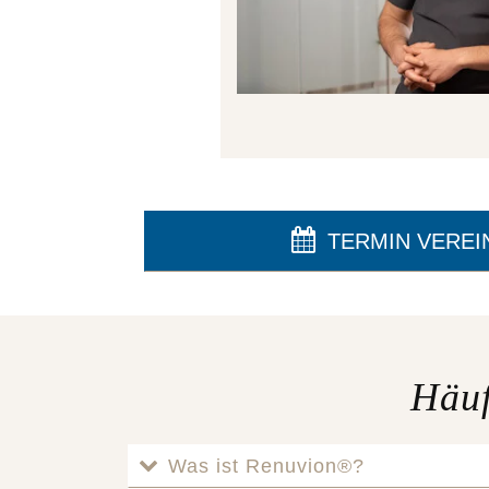
TERMIN VEREI
Häuf
Was ist Renuvion®?